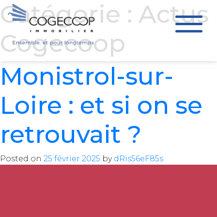
Catégorie :
Actus
Cogecoop
Monistrol-sur-
Loire : et si on se
retrouvait ?
Posted on
25 février 2025
by
dRis56eF85s