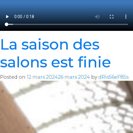
La saison des
salons est finie
Posted on
12 mars 2024
26 mars 2024
by
dRis56eF85s